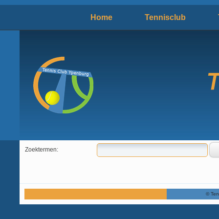
Home
Tennisclub
Zoektermen:
©
Ten